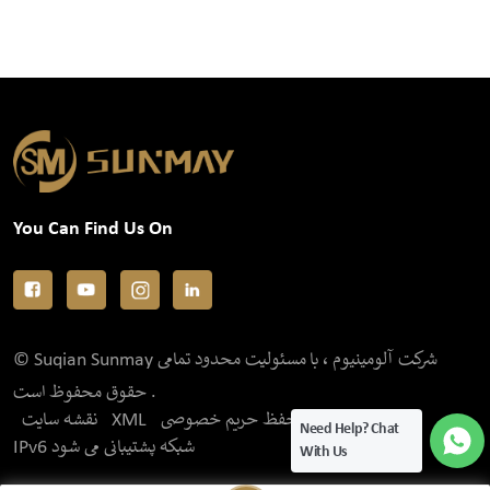
You Can Find Us On
© Suqian Sunmay شرکت آلومینیوم ، با مسئولیت محدود تمامی
حقوق محفوظ است .
سیاست حفظ حریم خصوصی
XML
نقشه سایت
Need Help? Chat
IPv6 شبکه پشتیبانی می شود
With Us