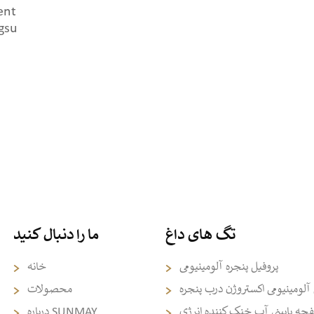
ent
gsu
تگ های داغ
ما را دنبال کنید
پروفیل پنجره آلومینیومی
خانه
 آلومینیومی اکستروژن درب پنجره
محصولات
ه پایینی آب خنک کننده انرژی
درباره SUNMAY