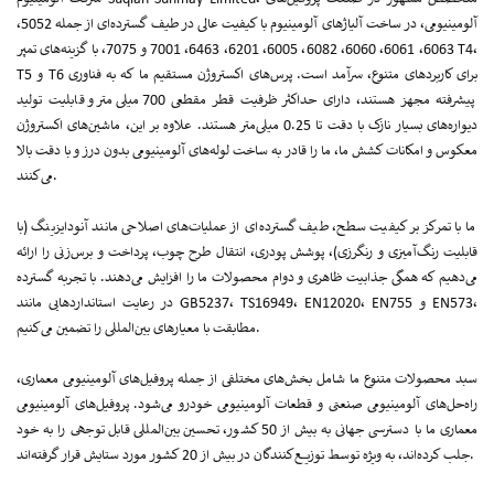
آلومینیومی، در ساخت آلیاژهای آلومینیوم با کیفیت عالی در طیف گسترده‌ای از جمله 5052،
6063، 6061، 6060، 6082، 6005، 6201، 6463، 7001 و 7075، با گزینه‌های تمپر T4،
T5 و T6 برای کاربردهای متنوع، سرآمد است. پرس‌های اکستروژن مستقیم ما که به فناوری
پیشرفته مجهز هستند، دارای حداکثر ظرفیت قطر مقطعی 700 میلی‌متر و قابلیت تولید
دیواره‌های بسیار نازک با دقت تا 0.25 میلی‌متر هستند. علاوه بر این، ماشین‌های اکستروژن
معکوس و امکانات کشش ما، ما را قادر به ساخت لوله‌های آلومینیومی بدون درز و با دقت بالا
می‌کنند.
ما با تمرکز بر کیفیت سطح، طیف گسترده‌ای از عملیات‌های اصلاحی مانند آنودایزینگ (با
قابلیت رنگ‌آمیزی و رنگرزی)، پوشش پودری، انتقال طرح چوب، پرداخت و برس‌زنی را ارائه
می‌دهیم که همگی جذابیت ظاهری و دوام محصولات ما را افزایش می‌دهند. با تجربه گسترده
در رعایت استانداردهایی مانند GB5237، TS16949، EN12020، EN755 و EN573،
مطابقت با معیارهای بین‌المللی را تضمین می‌کنیم.
سبد محصولات متنوع ما شامل بخش‌های مختلفی از جمله پروفیل‌های آلومینیومی معماری،
راه‌حل‌های آلومینیومی صنعتی و قطعات آلومینیومی خودرو می‌شود. پروفیل‌های آلومینیومی
معماری ما با دسترسی جهانی به بیش از 50 کشور، تحسین بین‌المللی قابل توجهی را به خود
جلب کرده‌اند، به ویژه توسط توزیع‌کنندگان در بیش از 20 کشور مورد ستایش قرار گرفته‌اند.