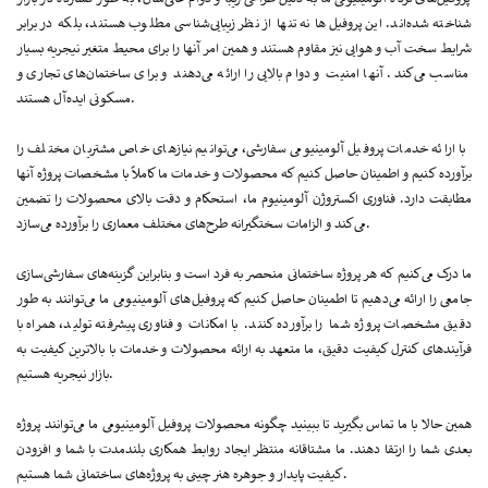
شناخته شده‌اند. این پروفیل‌ها نه تنها از نظر زیبایی‌شناسی مطلوب هستند، بلکه در برابر
شرایط سخت آب و هوایی نیز مقاوم هستند و همین امر آنها را برای محیط متغیر نیجریه بسیار
مناسب می‌کند. آنها امنیت و دوام بالایی را ارائه می‌دهند و برای ساختمان‌های تجاری و
مسکونی ایده‌آل هستند.
با ارائه خدمات پروفیل آلومینیومی سفارشی، می‌توانیم نیازهای خاص مشتریان مختلف را
برآورده کنیم و اطمینان حاصل کنیم که محصولات و خدمات ما کاملاً با مشخصات پروژه آنها
مطابقت دارد. فناوری اکستروژن آلومینیوم ما، استحکام و دقت بالای محصولات را تضمین
می‌کند و الزامات سختگیرانه طرح‌های مختلف معماری را برآورده می‌سازد.
ما درک می‌کنیم که هر پروژه ساختمانی منحصر به فرد است و بنابراین گزینه‌های سفارشی‌سازی
جامعی را ارائه می‌دهیم تا اطمینان حاصل کنیم که پروفیل‌های آلومینیومی ما می‌توانند به طور
دقیق مشخصات پروژه شما را برآورده کنند. با امکانات و فناوری پیشرفته تولید، همراه با
فرآیندهای کنترل کیفیت دقیق، ما متعهد به ارائه محصولات و خدمات با بالاترین کیفیت به
بازار نیجریه هستیم.
همین حالا با ما تماس بگیرید تا ببینید چگونه محصولات پروفیل آلومینیومی ما می‌توانند پروژه
بعدی شما را ارتقا دهند. ما مشتاقانه منتظر ایجاد روابط همکاری بلندمدت با شما و افزودن
کیفیت پایدار و جوهره هنر چینی به پروژه‌های ساختمانی شما هستیم.