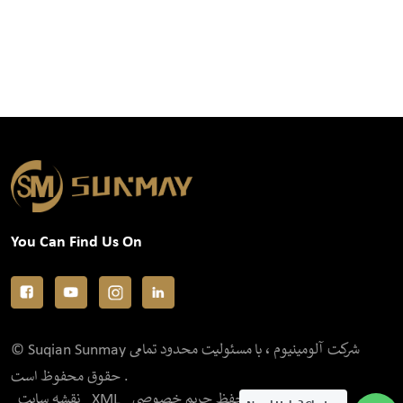
You Can Find Us On
© Suqian Sunmay شرکت آلومینیوم ، با مسئولیت محدود تمامی
حقوق محفوظ است .
سیاست حفظ حریم خصوصی
XML
نقشه سایت