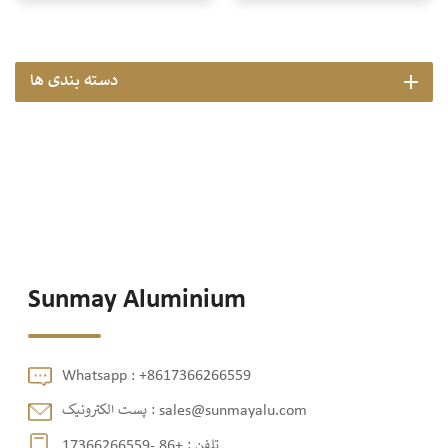
دسته بندی ها
Sunmay Aluminium
Whatsapp :
+8617366266559
sales@sunmayalu.com
پست الکترونیک :
تلفن :
+86 -17366266559