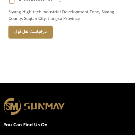
Siyang High-tech Industrial Development Zone, Siyang
County, Suqian City, Jiangsu Province
درخواست نقل قول
You Can Find Us On