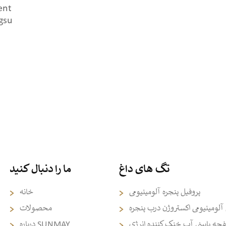
ent
gsu
تگ های داغ
ما را دنبال کنید
پروفیل پنجره آلومینیومی
خانه
 آلومینیومی اکستروژن درب پنجره
محصولات
ه پایینی آب خنک کننده انرژی
درباره SUNMAY