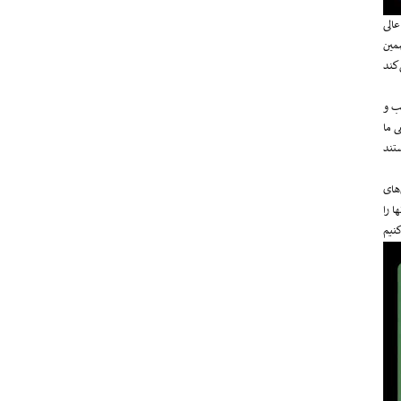
الی
ضمین
سب و
ی ما
‌های
ا را