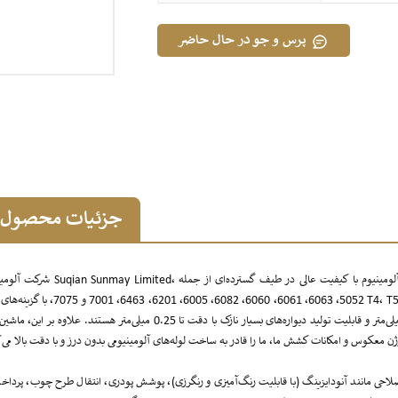
پرس و جو در حال حاضر
جزئیات محصول
شرکت آلومینیوم Suqian Sunmay Limited، متخصص مشهور در صنعت پروفیل‌های آلومینیومی، در ساخت آلیاژهای آلومینیوم 
5052، 6063، 6061، 6060، 6082، 6005، 6201، 6463، 7001 و 7075، با گزینه‌های تمپر T4، T5 و T6 برای کاربردهای متنوع، سر
به فناوری پیشرفته مجهز هستند، دارای حداکثر ظرفیت قطر مقطعی 700 میلی‌متر و قابلیت تولید دیواره‌های بسیار نازک با دقت تا 0.25 میلی‌متر هستند. علاوه 
حی مانند آنودایزینگ (با قابلیت رنگ‌آمیزی و رنگرزی)، پوشش پودری، انتقال طرح چوب، پرداخ