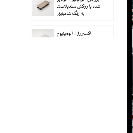
شده با روکش سندبلاست
به رنگ شامپاینی
اکستروژن آلومینیوم
آنودایز شده با نقره ساتن
اکستروژن لوله گرد
آلومینیومی آنودایز شده با
نقره ای براق و براق
پروفیل‌های آلومینیومی
سفارشی برای درب و
پنجره‌های بادوام