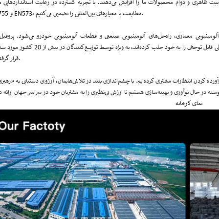
هری و دوام محصولات ما را افزایش می‌دهند. با تجربه گسترده در رعایت استانداردهایی مانند 237، TS16949، EN12020
EN755 و EN573، مطابقت با معیارهای بین‌المللی را تضمین می‌کنیم.
ینیومی معماری، راه‌حل‌های آلومینیومی صنعتی و قطعات آلومینیومی خودرو می‌شود. پروفیل‌
آلومینیومی معماری ما با دسترسی جهانی به بیش از 50 کشور، تحسین بین‌المللی قابل توجهی را به خود جلب کرده‌اند، به ویژه توسط توزیع‌
قرار گرفته‌اند.
ورده کردن انتظارات مشتری کرده‌ایم. با چشم‌اندازی بلند در تلاش‌هایمان، آرزوی دستیابی به «رهبر
نمای کارخانه