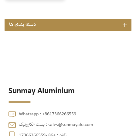
دسته بندی ها
Sunmay Aluminium
Whatsapp :
+8617366266559
sales@sunmayalu.com
پست الکترونیک :
تلفن :
+86 -17366266559