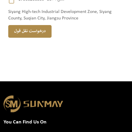
Siyang High-tech Industrial Development Zone, Siyang
County, Suqian City, Jiangsu Province
درخواست نقل قول
You Can Find Us On