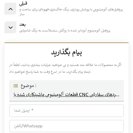
قبلی
پروفیل‌های آلومینیومی با پوشش پودری، رنگ خاکستری-قهوه‌ای برای ساخت و
ساز
بعد
پروفیل آلومینیوم آنودایز شده با روکش سندبلاست به رنگ شامپاینی
پیام بگذارید
اگر به محصولات ما علاقه مند هستید و می خواهید جزئیات بیشتری بدانید، لطفاً در
اینجا پیام بگذارید، ما در اسرع وقت به شما پاسخ خواهیم داد.
موضوع :
قطعات آلومینیومی ماشینکاری شده با CNC دقیق برای کاربردهای سفارشی