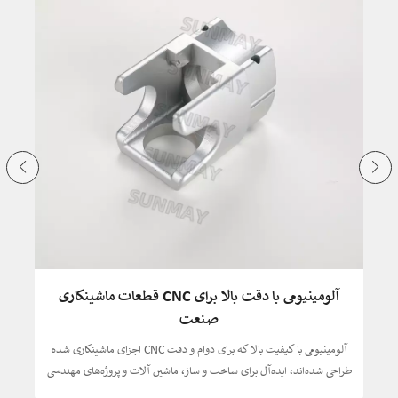
قطعات ماشینکاری شده آلومینیومی CNC دقیق برای
مصارف صنعتی
 ایده
قطعات ماشینکاری آلومینیومی CNC با کیفیت بالا که برای دقت، دوام و
کاربردهای صنعتی متنوع طراحی شده‌اند، ایده‌آل برای پروژه‌های ساخت و ساز
طر
و تولید جهانی.