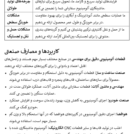
فرآیندهای تولید سریع و کارآمد ما، تحویل سریع برای نیازهای
چرخه‌های تولید
ماشینکاری آلومینیوم سفارشی شما را تضمین می‌کند.
طولانی
ما عملیات سطحی مانند آنودایزینگ و آبکاری را برای بهبود مقاومت
مشکلات
در برابر خوردگی و طول عمر محصول ارائه می‌دهیم.
خوردگی سطحی
ما از حمل و نقل کانتینری ترکیبی پشتیبانی می‌کنیم و گزینه‌های بندری
مشکلات حمل و
متنوعی را برای لجستیک بین‌المللی کارآمد ارائه می‌دهیم.
نقل و لجستیک
کاربردها و مصارف صنعتی
قطعات آلومینیومی دقیق برای مهندسی
در صنایع مختلف بسیار مهم هستند و راه‌حل‌های
قابل اعتماد و بادوامی را برای کاربردهای مختلف ارائه می‌دهند:
صنعت ساخت و ساز:
قطعات آلومینیومی به دلیل استحکام و مقاومت در برابر خوردگی
معمولاً برای سازه‌های ساختمانی، قاب‌های پنجره و قاب‌های درب استفاده می‌شوند.
مهندسی و ماشین آلات:
قطعات سفارشی برای ماشین آلات، عملکرد طولانی مدت در
عملیات سنگین را تضمین می کنند.
صنعت خودرو:
اجزای آلومینیومی به کاهش وزن، بهبود راندمان سوخت و افزایش عملکرد
خودرو کمک می‌کنند.
هوافضا:
اجزای دقیق آلومینیومی در کاربردهای هوافضا که در آنها استحکام بالا و وزن کم
بسیار مهم است، استفاده می‌شوند.
الکترونیک:
آلومینیوم ماشینکاری شده با CNC اغلب در تولید قاب‌ها و سایر قطعات